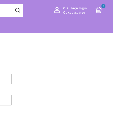
0
Olá!
Faça login
Ou cadastre-se