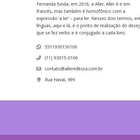
Fernanda funda, em 2016, a Aller. Aller é ir em
francês, mas também é homofônico com a
expressão ‘a ler’ – para ler. Nesses dois termos, en
línguas, aqui e lá, é o ponto de realização do dese
que se fez verbo e é conjugado a cada livro.
5511930150106
(11) 93015-0106
contato@allereditora.com.br
Rua Havaí, 499