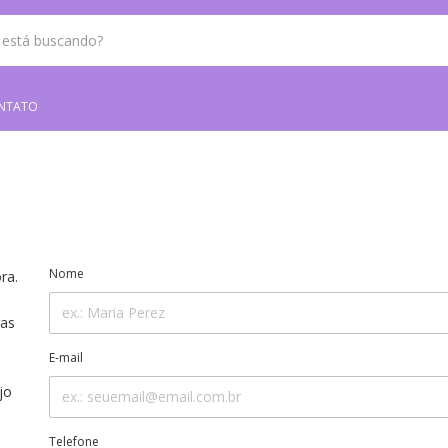
NTATO
Nome
ra.
ras
E-mail
jo
Telefone