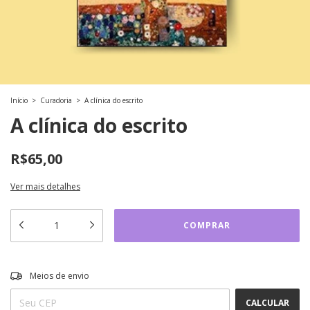
Início
>
Curadoria
>
A clínica do escrito
A clínica do escrito
R$65,00
Ver mais detalhes
ALTERAR CEP
Entregas para o CEP:
Meios de envio
CALCULAR