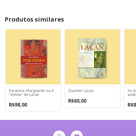
Produtos similares
Paranóia: Marguerite ou A
Quartier Lacan
As 4
"Aimée" de Lacan
anál
R$60,00
R$98,00
R$8