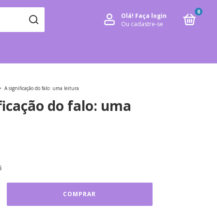
0
Olá!
Faça login
Ou cadastre-se
>
A significação do falo: uma leitura
ficação do falo: uma
s