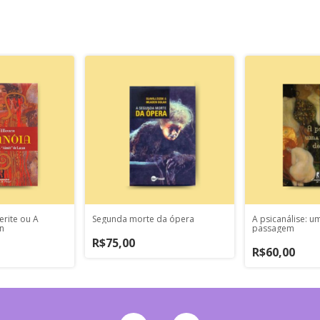
erite ou A
Segunda morte da ópera
A psicanálise: u
n
passagem
R$75,00
R$60,00