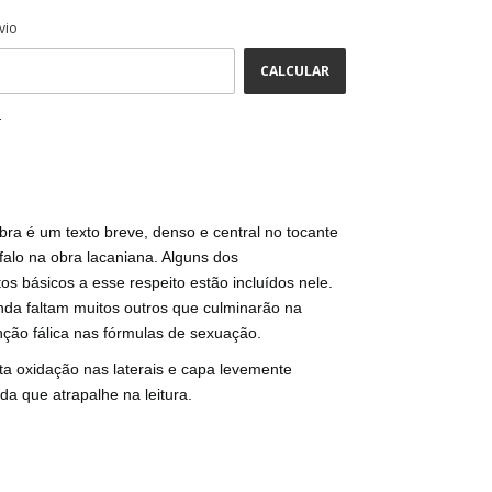
ALTERAR CEP
CEP:
vio
CALCULAR
P
bra é um texto breve, denso e central no tocante
falo na obra lacaniana. Alguns dos
s básicos a esse respeito estão incluídos nele.
nda faltam muitos outros que culminarão na
nção fálica nas fórmulas de sexuação.
ta oxidação nas laterais e capa levemente
a que atrapalhe na leitura.