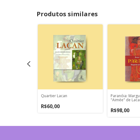
Produtos similares
nha: da vergonha
Quartier Lacan
Paranóia: Margu
"Aimée" de Laca
R$60,00
R$98,00