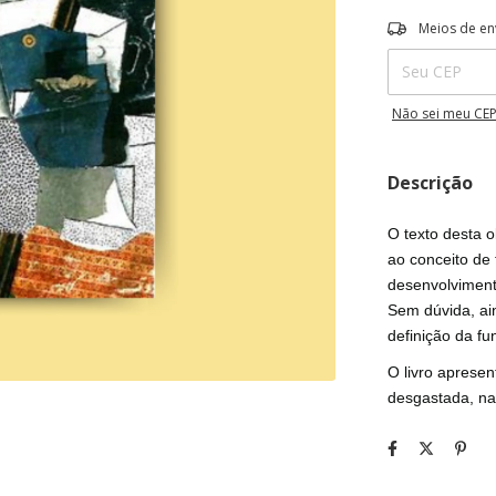
Entregas para o 
Meios de en
Não sei meu CE
Descrição
O texto desta o
ao conceito de 
desenvolvimento
Sem dúvida, ai
definição da fu
O livro apresen
desgastada, nad