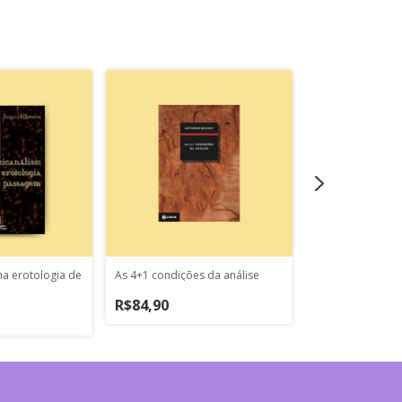
ma erotologia de
As 4+1 condições da análise
A clínica lacania
R$84,90
R$52,00