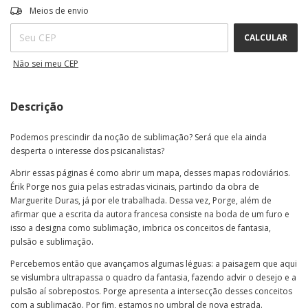
ALTERAR CEP
Entregas para o CEP:
Meios de envio
CALCULAR
Não sei meu CEP
Descrição
Podemos prescindir da noção de sublimação? Será que ela ainda
desperta o interesse dos psicanalistas?
Abrir essas páginas é como abrir um mapa, desses mapas rodoviários.
Érik Porge nos guia pelas estradas vicinais, partindo da obra de
Marguerite Duras, já por ele trabalhada. Dessa vez, Porge, além de
afirmar que a escrita da autora francesa consiste na boda de um furo e
isso a designa como sublimação, imbrica os conceitos de fantasia,
pulsão e sublimação.
Percebemos então que avançamos algumas léguas: a paisagem que aqui
se vislumbra ultrapassa o quadro da fantasia, fazendo advir o desejo e a
pulsão aí sobrepostos. Porge apresenta a intersecção desses conceitos
com a sublimação. Por fim, estamos no umbral de nova estrada.