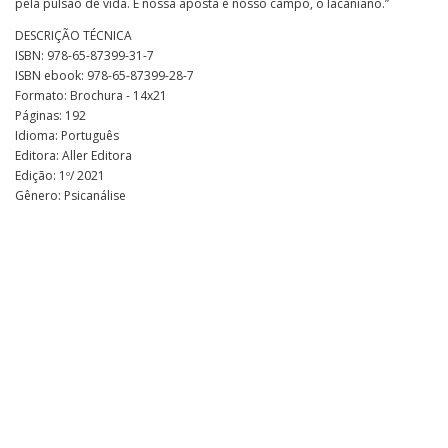
pela pulsão de vida. É nossa aposta e nosso campo, o lacaniano.”
DESCRIÇÃO TÉCNICA
ISBN: 978-65-87399-31-7
ISBN ebook: 978-65-87399-28-7
Formato: Brochura - 14x21
Páginas: 192
Idioma: Português
Editora: Aller Editora
Edição: 1º/ 2021
Gênero: Psicanálise