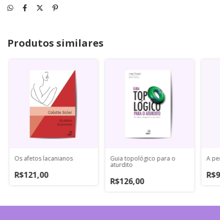
Produtos similares
Os afetos lacanianos
Guia topológico para o
A pe
aturdito
R$121,00
R$9
R$126,00