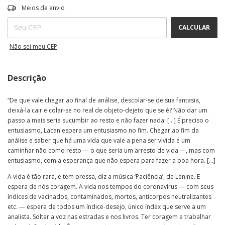
ALTERAR CEP
Entregas para o CEP:
Meios de envio
CALCULAR
Não sei meu CEP
Descrição
“De que vale chegar ao final de análise, descolar-se de sua fantasia,
deixá-la cair e colar-se no real de objeto-dejeto que se é? Não dar um
passo a mais seria sucumbir ao resto e não fazer nada. […] É preciso o
entusiasmo, Lacan espera um entusiasmo no fim. Chegar ao fim da
análise e saber que há uma vida que vale a pena ser vivida é um
caminhar não como resto — o que seria um arresto de vida —, mas com
entusiasmo, com a esperança que não espera para fazer a boa hora. […]
A vida é tão rara, e tem pressa, diz a música ‘Paciência’, de Lenine. E
espera de nós coragem. A vida nos tempos do coronavírus — com seus
índices de vacinados, contaminados, mortos, anticorpos neutralizantes
etc. — espera de todos um índice-desejo, único índex que serve a um
analista. Soltar a voz nas estradas e nos livros. Ter coragem e trabalhar