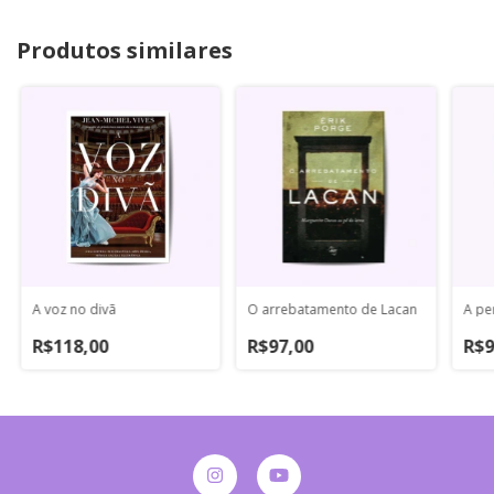
Produtos similares
A voz no divã
O arrebatamento de Lacan
A pe
R$118,00
R$97,00
R$9