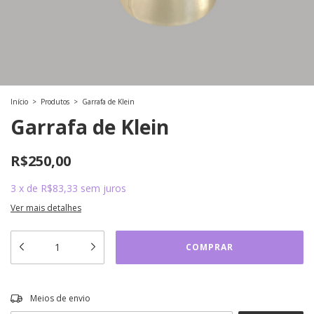
Início
>
Produtos
>
Garrafa de Klein
Garrafa de Klein
R$250,00
3
x
de
R$83,33
sem juros
Ver mais detalhes
ALTERAR CEP
Entregas para o CEP:
Meios de envio