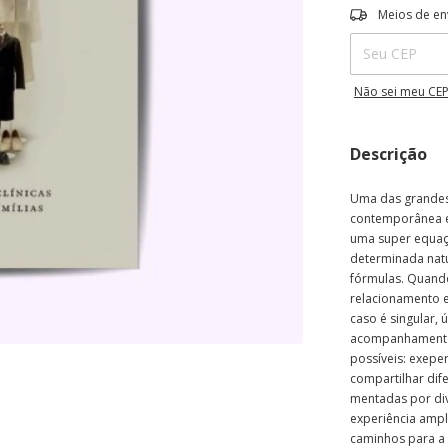
Entregas para o 
Meios de en
Não sei meu CE
Descrição
Uma das grandes 
contemporânea é
uma super equaç
determinada natu
fórmulas. Quando
relacionamento e
caso é singular, 
acompanhamento 
possíveis: exeper
compartilhar dif
mentadas por div
experiência ampl
caminhos para a