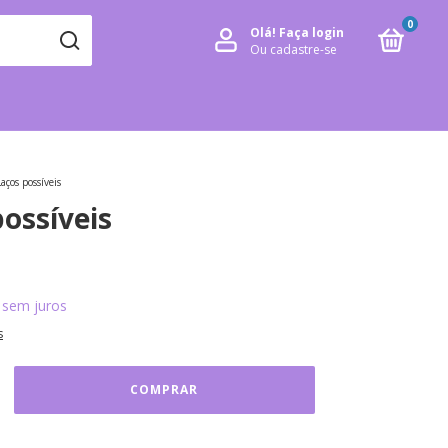
0
Olá!
Faça login
Ou cadastre-se
Laços possíveis
ossíveis
sem juros
s