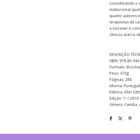
considerando o s
institucional qu
quanto autores e
terapeutas de cas
a escrever e comp
clínicos acerca d
DESCRIÇÃO TÉCN
ISBN: 978-85-943
Formato: Brochu
Peso: 370g
Páginas: 288
Idioma: Portuguê
Editora: Aller Edi
Edição: 1ª / 2019
Gênero: Família, 