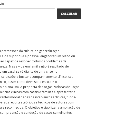
ALTERAR CEP
CEP:
vio
CALCULAR
P
pretensões da cultura de generalização
 a de supor que é possível engendrar um plano ou
ão capaz de resolver todos os problemas de
reza. Mas a vida em família não é resultado de
 um casal se vê diante de uma crise no
 se dispõe a buscar acompanhamento clínico, seu
único, assim como deve ser a escuta e o
do analista. A proposta das organizadoras de Laços
iências clínicas com casais e famílias é apresentar e
erentes modalidades de intervenções clínicas, funda-
ersos recortes teóricos e técnicos de autores com
a e reconhecida. O objetivo é viabilizar a ampliação de
 compreensão e condução de casos semelhantes,