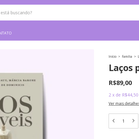
NTATO
Início
>
Família
>
Laços p
R$89,00
2
x
de
R$44,50
Ver mais detalhe