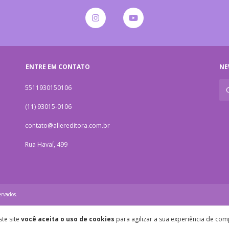
ENTRE EM CONTATO
NE
5511930150106
(11) 93015-0106
contato@allereditora.com.br
Rua Havaí, 499
ervados.
te site
você aceita o uso de cookies
para agilizar a sua experiência de com