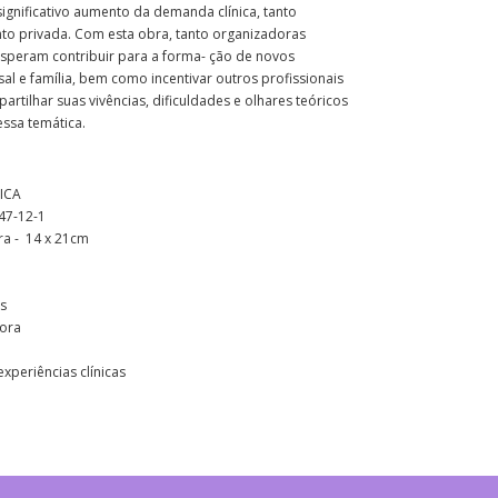
ignificativo aumento da demanda clínica, tanto
anto privada. Com esta obra, tanto organizadoras
speram contribuir para a forma- ção de novos
al e família, bem como incentivar outros profissionais
artilhar suas vivências, dificuldades e olhares teóricos
essa temática.
ICA
47-12-1
ra - 14 x 21cm
s
tora
experiências clínicas